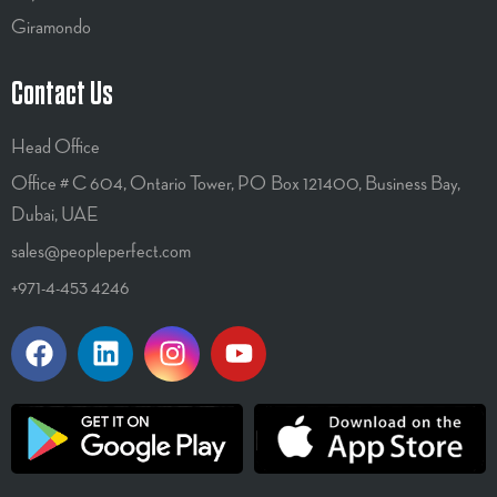
Giramondo
Contact Us
Head Office
Office # C 604, Ontario Tower, PO Box 121400, Business Bay,
Dubai, UAE
sales@peopleperfect.com
+971-4-453 4246